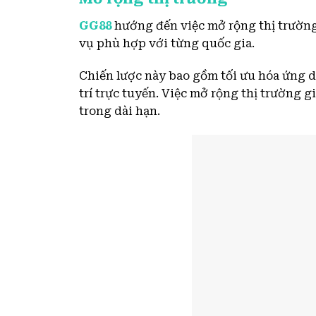
GG88
hướng đến việc mở rộng thị trường 
vụ phù hợp với từng quốc gia.
Chiến lược này bao gồm tối ưu hóa ứng dụ
trí trực tuyến. Việc mở rộng thị trường 
trong dài hạn.