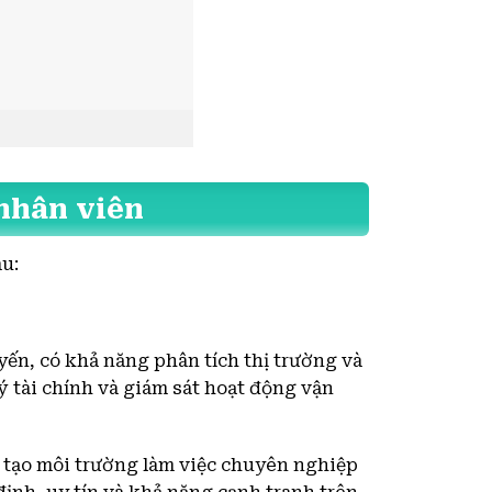
 nhân viên
au:
yến, có khả năng phân tích thị trường và
ý tài chính và giám sát hoạt động vận
, tạo môi trường làm việc chuyên nghiệp