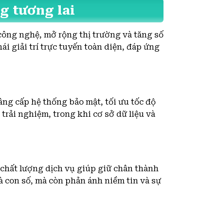
g tương lai
 công nghệ, mở rộng thị trường và tăng số
i giải trí trực tuyến toàn diện, đáp ứng
âng cấp hệ thống bảo mật, tối ưu tốc độ
trải nghiệm, trong khi cơ sở dữ liệu và
o chất lượng dịch vụ giúp giữ chân thành
à con số, mà còn phản ánh niềm tin và sự