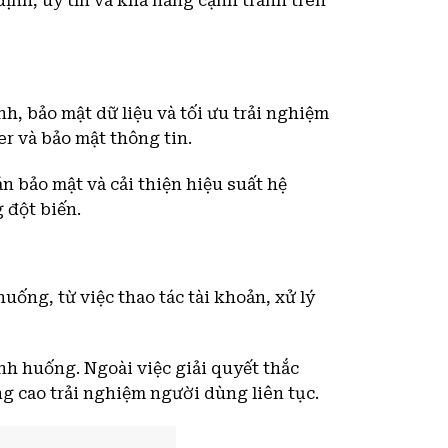
định, uy tín và khả năng cạnh tranh trên
nh, bảo mật dữ liệu và tối ưu trải nghiệm
r và bảo mật thông tin.
n bảo mật và cải thiện hiệu suất hệ
 đột biến.
ống, từ việc thao tác tài khoản, xử lý
nh huống. Ngoài việc giải quyết thắc
g cao trải nghiệm người dùng liên tục.