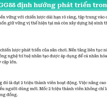
 GG88 định hướng phát triển tron
ền vững với chiến lược dài hạn rõ ràng, tập trung vào
n giữ vững vị thế hiện tại mà còn xây dựng hệ sinh thá
chiến lược phát triển của sân chơi. Nền tảng liên tục n
Công nghệ trí tuệ nhân tạo được áp dụng để cá nhân hóa 
 cập lớn.
 đó là đạt 2 triệu thành viên hoạt động. Việc nâng ca
ều người dùng mới. Mốc 2 triệu thành viên không chỉ l
ộng đồng.