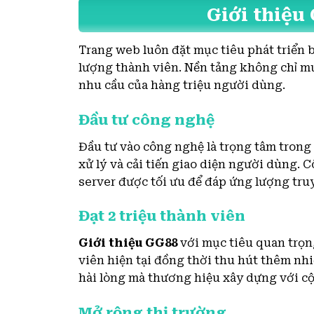
Giới thiệu
Trang web luôn đặt mục tiêu phát triển b
lượng thành viên. Nền tảng không chỉ muố
nhu cầu của hàng triệu người dùng.
Đầu tư công nghệ
Đầu tư vào công nghệ là trọng tâm trong 
xử lý và cải tiến giao diện người dùng. 
server được tối ưu để đáp ứng lượng truy
Đạt 2 triệu thành viên
Giới thiệu GG88
với mục tiêu quan trọng
viên hiện tại đồng thời thu hút thêm nhi
hài lòng mà thương hiệu xây dựng với c
Mở rộng thị trường