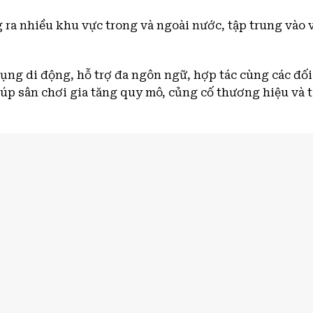
ra nhiều khu vực trong và ngoài nước, tập trung vào v
ng di động, hỗ trợ đa ngôn ngữ, hợp tác cùng các đối t
giúp sân chơi gia tăng quy mô, củng cố thương hiệu và 