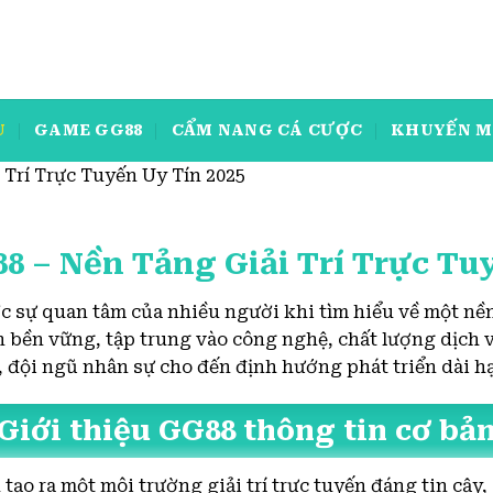
U
GAME GG88
CẨM NANG CÁ CƯỢC
KHUYẾN M
 Trí Trực Tuyến Uy Tín 2025
8 – Nền Tảng Giải Trí Trực Tu
 sự quan tâm của nhiều người khi tìm hiểu về một nền t
bền vững, tập trung vào công nghệ, chất lượng dịch vụ
, đội ngũ nhân sự cho đến định hướng phát triển dài h
Giới thiệu GG88 thông tin cơ bả
ạo ra một môi trường giải trí trực tuyến đáng tin cậy, 