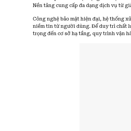
Nền tảng cung cấp đa dạng dịch vụ từ giả
Công nghệ bảo mật hiện đại, hệ thống xử
niềm tin từ người dùng. Để duy trì chất
trọng đến cơ sở hạ tầng, quy trình vận h