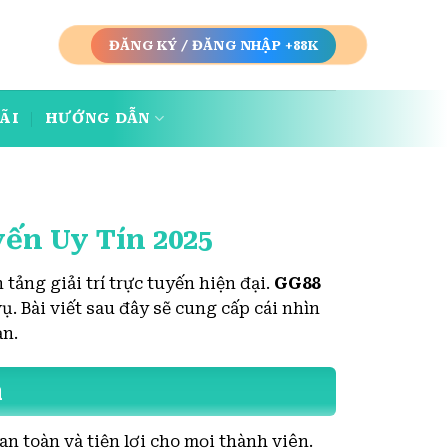
ĐĂNG KÝ / ĐĂNG NHẬP +88K
ÃI
HƯỚNG DẪN
yến Uy Tín 2025
ảng giải trí trực tuyến hiện đại.
GG88
. Bài viết sau đây sẽ cung cấp cái nhìn
ạn.
n
an toàn và tiện lợi cho mọi thành viên.